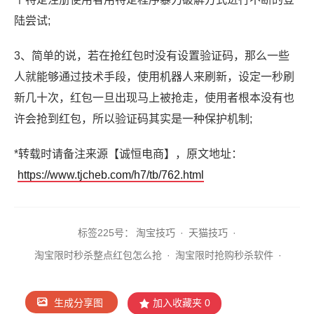
陆尝试;
3、简单的说，若在抢红包时没有设置验证码，那么一些
人就能够通过技术手段，使用机器人来刷新，设定一秒刷
新几十次，红包一旦出现马上被抢走，使用者根本没有也
许会抢到红包，所以验证码其实是一种保护机制;
*转载时请备注来源【诚恒电商】，原文地址：
https://www.tjcheb.com/h7/tb/762.html
标签2
25号：
淘宝技巧
·
天猫技巧
·
淘宝限时秒杀整点红包怎么抢
·
淘宝限时抢购秒杀软件
·
生成分享图
加入收藏夹
0