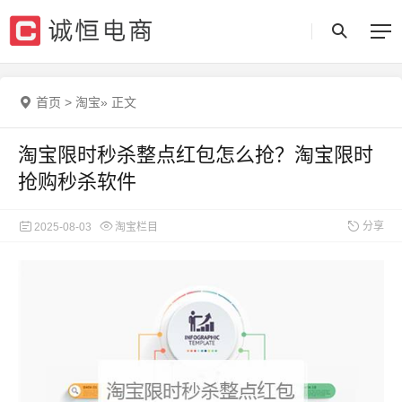
首页
>
淘宝
»
正文
淘宝限时秒杀整点红包怎么抢？淘宝限时
抢购秒杀软件
分享
2025-08-03
淘宝栏目