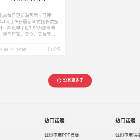
电商每日更新淘客团长日榜！
6年04月25日最新50位团长数据
开，鼎觅电子以7.69万跑单量
，涵盖居家、美食、美妆等热
目，为商家精准合作提供参
每日更新，敬请关注！ ...
分享
6-04-25
52
没有更多了
热门话题
热门话题
诚恒电商PPT模板​
诚恒电商表