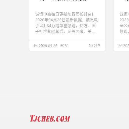
诚恒电商每日更新淘客团长排名！
诚恒
2026年04月26日最新数据：鼎觅电
202
子以1.64万跑单量领跑，幻方、圆
全公
子社群紧随其后，涵盖居家、美
领跑
食、美妆等热门类目，为商家精准
门类
合作提供参考。每日更新，敬请关
考。
分享
2026-04-26
61
202
注！ ...