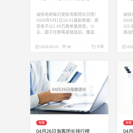
诚恒电商每日更新淘客团长日榜！
诚恒
2026年5月1日18:01最新数据：鼎
202
觅电子以1.49万跑单量居首，小
以5
主、圆子社群等紧随其后，覆盖美
琊战
食、居家、美妆等类目。全榜单共
家、
49位团长，助力商家精准合作。 ...
精准
分享
2026-05-01
38
202
果。
...
淘客
淘客
04月26日淘客团长排行榜
04