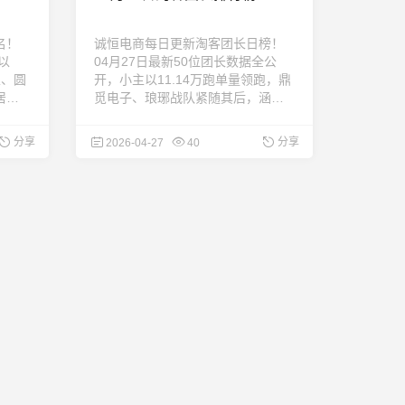
名！
诚恒电商每日更新淘客团长日榜！
以
04月27日最新50位团长数据全公
主、圆
开，小主以11.14万跑单量领跑，鼎
居
觅电子、琅琊战队紧随其后，涵盖
更，
美食、居家、美妆等热门类目，为
商家精准合作提供参考。每日更
分享
分享
2026-04-27
40
新，敬请关注！ ...