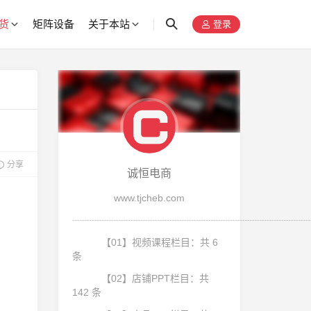
货
矩阵设备
关于本站
登录
分享
诚恒电商
www.tjcheb.com
┈┈┈┈┈┈┈┈┈┈┈┈┈┈┈┈┈┈┈┈┈┈┈┈
【01】视频课程栏目：共 6
条
【02】店铺PPT栏目：共
142 条