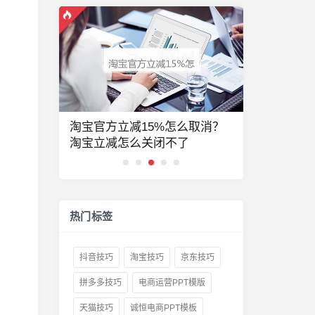
什么？淘
淘宝官方立减15%怎么取消？
2026情人
淘宝立减怎么关闭不了
七夕是几月
热门标签
抖音技巧
淘宝技巧
京东技巧
拼多多技巧
电商运营PPT模版
天猫技巧
诚恒电商PPT模板