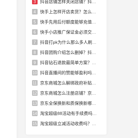
抖音店铺怎样关闭店铺？抖音店铺怎么运营
3
快手上怎样开店卖货？怎么在快手上开店卖货赚佣金快手小店怎样开
4
快手先用后付额度能够充值话费吗？快手小店先用后付能够充话费吗
5
快手小店推广保证金必须交吗？快手小店里的保证金怎么退出来
6
抖音打pk为什么那么多人刷礼物？抖音pk主播为什么那么多人刷礼物
7
抖音团购介绍怎么删掉？抖音团购消费后的介绍怎么删除
8
抖音钻石退款最简单方案？抖音未消费的钻石能够退吗
9
抖音直播间的赞能够盈利吗？抖音直播的赞能赚钱吗
10
京东商城怎么解绑政府补贴？京东领取的政府补贴怎么解绑
11
京东商城怎么注册店铺？京东商城店铺怎么入驻入驻步骤有哪些
12
京东全保换新和质保换新哪个划算？京东全保换新和全保修哪个好
13
淘宝超级88活动有手续费吗？淘宝超级88会员有用吗
14
淘宝超级立减活动收费吗？淘宝超级立减活动收费吗多少钱
15