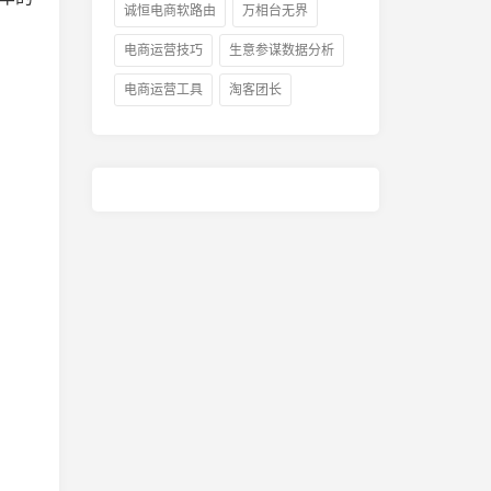
诚恒电商软路由
万相台无界
电商运营技巧
生意参谋数据分析
电商运营工具
淘客团长
消？
2026情人节是几月几号？2026
2025年8月天猫
七夕是几月几号？
候开始？2024