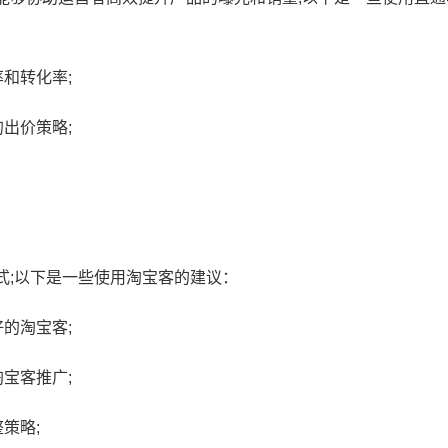
和转化率;
出价策略;
式;以下是一些使用淘宝客的建议：
的淘宝客;
宝客推广;
淘宝官方立减15%怎么取
策略;
淘宝立减怎么关闭不了