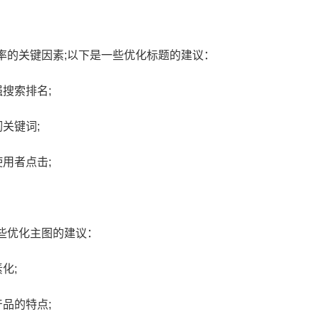
率的关键因素;以下是一些优化标题的建议：
搜索排名;
关键词;
淘宝怎么参加超级立减？淘宝
淘宝超级立减规则是
什么时候有官方立减活动
宝立减怎么设置
用者点击;
些优化主图的建议：
化;
品的特点;