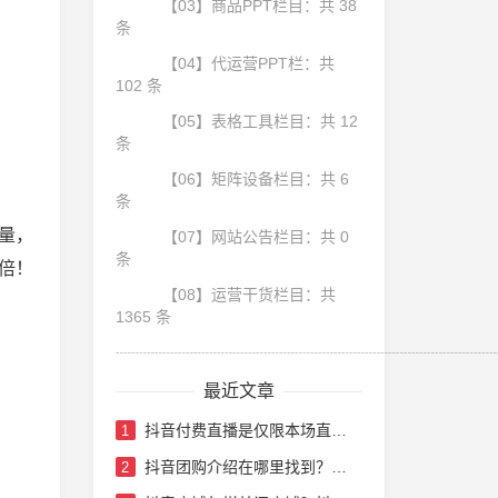
【03】商品PPT栏目：共 38
条
【04】代运营PPT栏：共
102 条
【05】表格工具栏目：共 12
条
【06】矩阵设备栏目：共 6
条
量，
【07】网站公告栏目：共 0
条
倍！
【08】运营干货栏目：共
1365 条
┈┈┈┈┈┈┈┈┈┈┈┈┈┈┈┈┈┈┈┈┈┈┈┈
最近文章
抖音付费直播是仅限本场直播吗？抖音付费直播要多少门票
1
抖音团购介绍在哪里找到？抖音团购带货怎么做
2