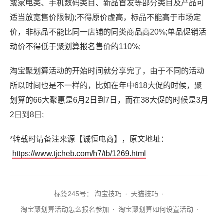
或家电类、手机数码类目、新品首发等部分类目及产品可
适当放宽售价限制);不得原价虚高，标品不能高于市场定
价，非标品不能比同一店铺的同类商品高20%;单品促销活
动价不得低于聚划算报名售价的110%;
淘宝聚划算活动的开始时间就分享完了，由于不同的活动
所以时间也是不一样的，比如在年中618大促的时候，聚
划算的66大聚惠是6月2日到7日，而在38大促的时候是3月
2日到8日;
*转载时请备注来源【诚恒电商】，原文地址：
https://www.tjcheb.com/h7/tb/1269.html
标签2
45号：
淘宝技巧
·
天猫技巧
·
淘宝聚划算活动怎么报名参加
·
淘宝聚划算如何设置活动
·