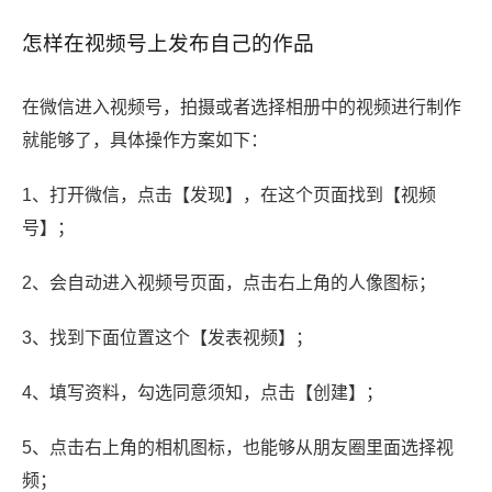
怎样在视频号上发布自己的作品
在微信进入视频号，拍摄或者选择相册中的视频进行制作
就能够了，具体操作方案如下：
1、打开微信，点击【发现】，在这个页面找到【视频
号】；
2、会自动进入视频号页面，点击右上角的人像图标；
3、找到下面位置这个【发表视频】；
4、填写资料，勾选同意须知，点击【创建】；
5、点击右上角的相机图标，也能够从朋友圈里面选择视
频；