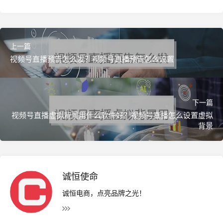
上一篇
视频号直播预告怎么发？视频号直播预告怎么设置
">
下一篇
视频号直播虚拟背景用什么软件好？视频号直播怎么设置虚拟
背景
诚恒使命
诚恒电商，点亮品牌之光！