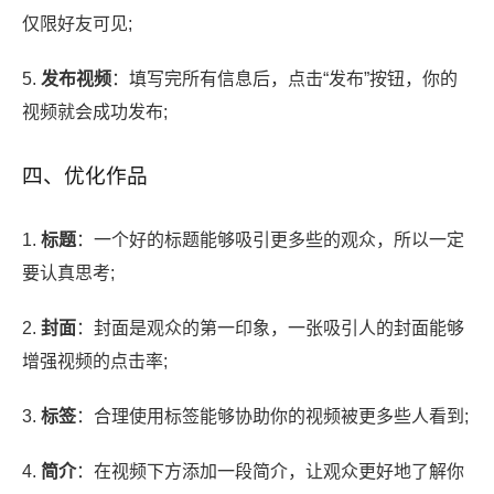
仅限好友可见;
5.
发布视频
：填写完所有信息后，点击“发布”按钮，你的
视频就会成功发布;
四、优化作品
1.
标题
：一个好的标题能够吸引更多些的观众，所以一定
要认真思考;
2.
封面
：封面是观众的第一印象，一张吸引人的封面能够
增强视频的点击率;
3.
标签
：合理使用标签能够协助你的视频被更多些人看到;
4.
简介
：在视频下方添加一段简介，让观众更好地了解你