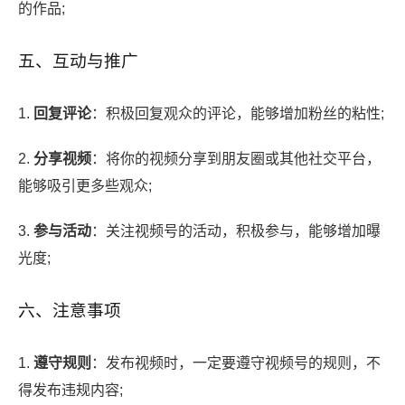
的作品;
五、互动与推广
1.
回复评论
：积极回复观众的评论，能够增加粉丝的粘性;
2.
分享视频
：将你的视频分享到朋友圈或其他社交平台，
能够吸引更多些观众;
3.
参与活动
：关注视频号的活动，积极参与，能够增加曝
光度;
六、注意事项
1.
遵守规则
：发布视频时，一定要遵守视频号的规则，不
得发布违规内容;