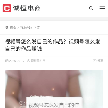
首页
>
视频号
»
正文
视频号怎么发自己的作品？视频号怎么发
自己的作品赚钱
分享
2025-09-17
视频号栏目