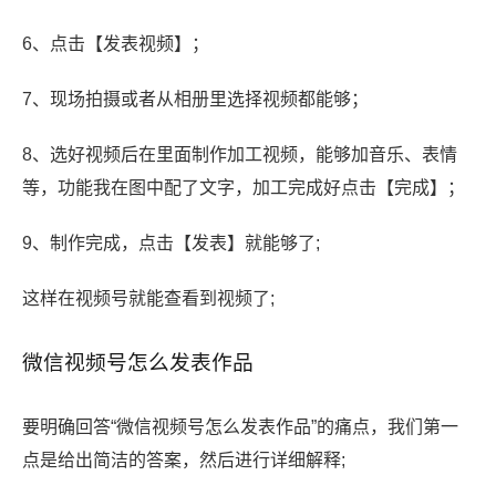
6、点击【发表视频】；
7、现场拍摄或者从相册里选择视频都能够；
8、选好视频后在里面制作加工视频，能够加音乐、表情
等，功能我在图中配了文字，加工完成好点击【完成】；
9、制作完成，点击【发表】就能够了;
这样在视频号就能查看到视频了;
微信视频号怎么发表作品
要明确回答“微信视频号怎么发表作品”的痛点，我们第一
点是给出简洁的答案，然后进行详细解释;