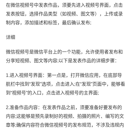
在微信视频号中发表作品，须要先进入视频号界面，点击
发表按钮，选择作品类型（如视频、图文等），上传或录
制内容，添加描述和标签，最后确认发布;
详细
微信视频号是微信平台上的一个功能，允许使用者发布和
分享短视频、图文等内容;以下是发表作品的详细步骤：
1.进入视频号界面：第一点是，打开微信应用，在底部导
航栏中找到“发现”选项，点击进入;在“发现”页面中，能够看
到“视频号”的入口，点击进入视频号的主界面;
2.准备作品内容：在发表作品之前，须要准备好要发布的
内容;这能够是预先录制好的视频、拍摄的照片、编写的文
章等;确保内容符合微信视频号的发布规范，不涉及违规内