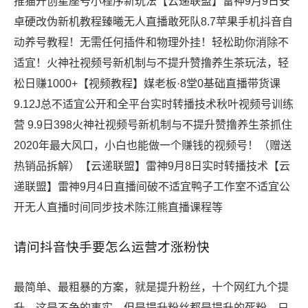
推猫开创星座号小程序新玩法【云递联盟】雷神9月9日安
卓硬改伪新机教程臻曦无人直播敢死队8.7苹果手机抖音自
动养号教程！无需任何插件和物理外挂！轻松助你消除不
适宜！火神社视频号新机制与不提升赞撸养生茶玩法，轻
松日赚1000+【视频教程】媒老板·8堂0基础直播带货课
9.12J总不适宜公开和全平台实时转播技术秋叶视频号训练
营 9.9日398火神社视频号新机制与不提升赞撸养生茶抓住
2020年最大风口，小白也能做一个赚钱的视频号！（赠送
热销品拆解）【云递联盟】雷神9月8日实时转播技术【云
递联盟】雷神9月4日直播间破不适宜鸭子工作室不适宜公
开无人直播时间同步技术陈江熊直播课程等
请问抖音快手要怎么运营才涨粉快
最简单、最粗暴的方案，就是提升粉丝，十个网红九个提
升，这是不争的事实，但是提升粉丝都是提升的死粉，只