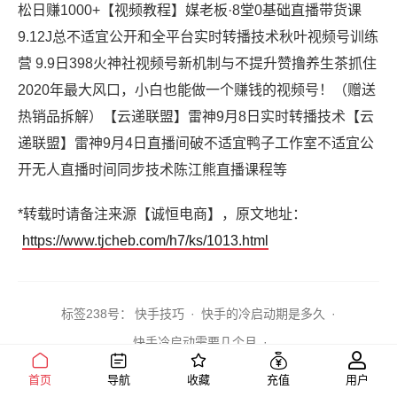
松日赚1000+【视频教程】媒老板·8堂0基础直播带货课
9.12J总不适宜公开和全平台实时转播技术秋叶视频号训练
营 9.9日398火神社视频号新机制与不提升赞撸养生茶抓住
2020年最大风口，小白也能做一个赚钱的视频号！（赠送
热销品拆解）【云递联盟】雷神9月8日实时转播技术【云
递联盟】雷神9月4日直播间破不适宜鸭子工作室不适宜公
开无人直播时间同步技术陈江熊直播课程等
*转载时请备注来源【诚恒电商】，原文地址：
https://www.tjcheb.com/h7/ks/1013.html
标签2
38号：
快手技巧
·
快手的冷启动期是多久
·
快手冷启动需要几个月
·
首页
导航
收藏
充值
用户