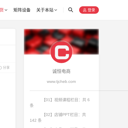
货
矩阵设备
关于本站
登录
分享
诚恒电商
www.tjcheb.com
┈┈┈┈┈┈┈┈┈┈┈┈┈┈┈┈┈┈┈┈┈┈┈┈
【01】视频课程栏目：共 6
条
【02】店铺PPT栏目：共
142 条