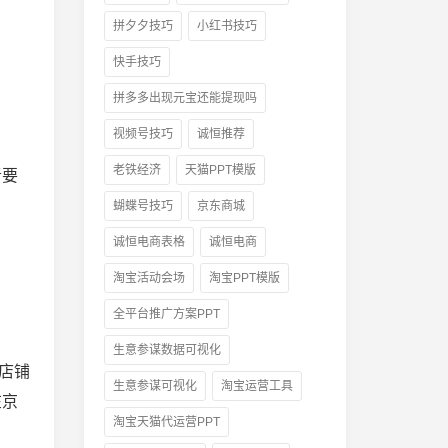
拼夕夕技巧
小红书技巧
快手技巧
拼多多出现元宝还能提现吗
视频号技巧
诚恒推荐
老铁经济
天猫PPT模版
者要
蝴蝶号技巧
京东商城
诚恒电商表格
诚恒电商
淘宝活动会场
淘宝PPT模版
全平台推广方案PPT
生意参谋数据可视化
店铺
生意参谋可视化
淘宝运营工具
在京
淘宝天猫代运营PPT