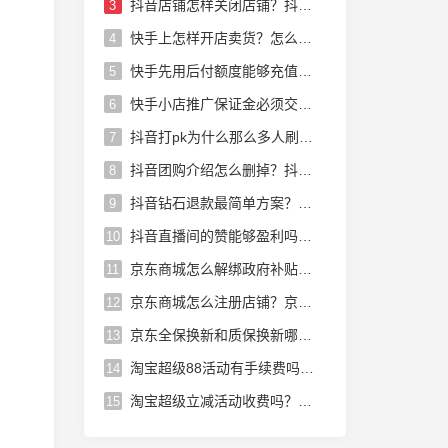
抖音店铺怎样关闭店铺？抖音店铺怎么运营
3
快手上怎样开店卖货？怎么在快手上开店卖货赚佣金快手小店怎样开
4
快手先用后付额度能够充值话费吗？快手小店先用后付能够充话费吗
5
快手小店推广保证金必须交吗？快手小店里的保证金怎么退出来
6
抖音打pk为什么那么多人刷礼物？抖音pk主播为什么那么多人刷礼物
7
抖音团购介绍怎么删掉？抖音团购消费后的介绍怎么删除
8
抖音钻石退款最简单方案？抖音未消费的钻石能够退吗
9
抖音直播间的赞能够盈利吗？抖音直播的赞能赚钱吗
10
京东商城怎么解绑政府补贴？京东领取的政府补贴怎么解绑
11
京东商城怎么注册店铺？京东商城店铺怎么入驻入驻步骤有哪些
12
京东全保换新和质保换新哪个划算？京东全保换新和全保修哪个好
13
淘宝超级88活动有手续费吗？淘宝超级88会员有用吗
14
淘宝超级立减活动收费吗？淘宝超级立减活动收费吗多少钱
15