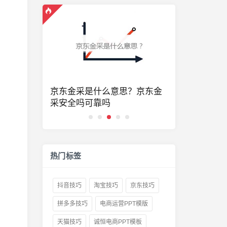
？京东金
京东居家客服的工作形式有哪
京东会员续
些？京东客服考试题及答案
加吗？京东
费吗
热门标签
抖音技巧
淘宝技巧
京东技巧
拼多多技巧
电商运营PPT模版
天猫技巧
诚恒电商PPT模板