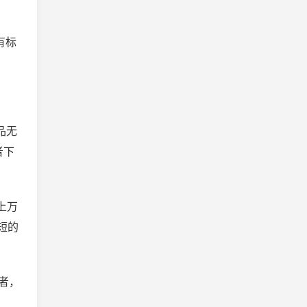
费吗
有标
品无
者下
上万
短的
者，