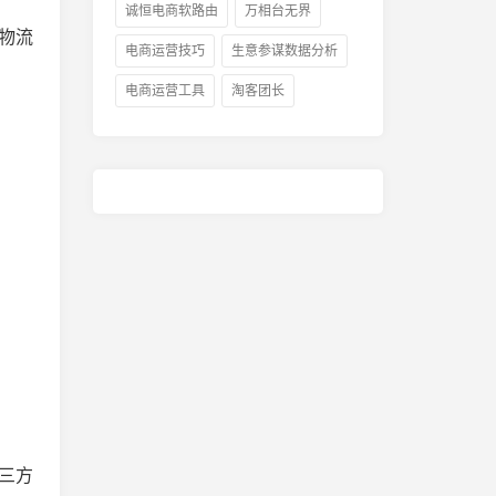
诚恒电商软路由
万相台无界
物流
电商运营技巧
生意参谋数据分析
电商运营工具
淘客团长
金
京东居家客服的工作形式有哪
京东会员续费上
三方
些？京东客服考试题及答案
加吗？京东plu