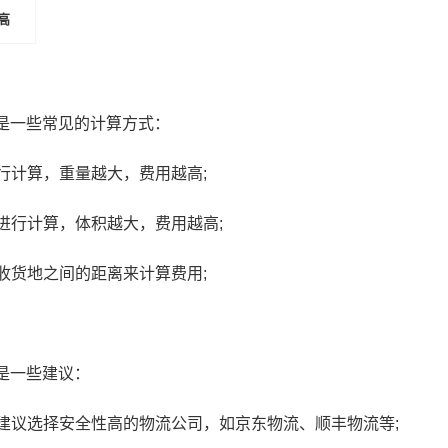
高
是一些常见的计算方式：
行计算，重量越大，费用越高;
京东1号会员店是正品么？一号
京东金采是什么意思
会员店靠谱不
采安全吗可靠吗
进行计算，体积越大，费用越高;
收货地之间的距离来计算费用;
是一些建议：
建议选择安全性高的物流公司，如京东物流、顺丰物流等;