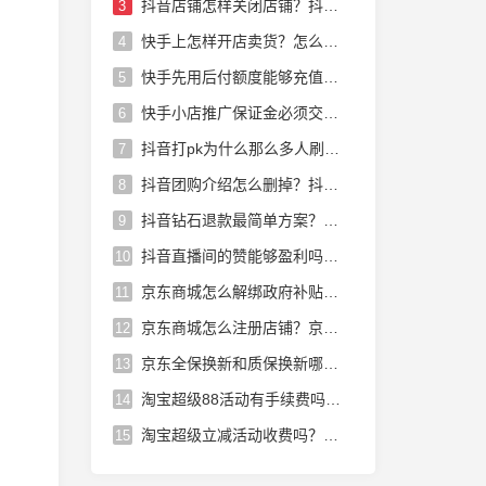
抖音店铺怎样关闭店铺？抖音店铺怎么运营
3
快手上怎样开店卖货？怎么在快手上开店卖货赚佣金快手小店怎样开
4
快手先用后付额度能够充值话费吗？快手小店先用后付能够充话费吗
5
快手小店推广保证金必须交吗？快手小店里的保证金怎么退出来
6
抖音打pk为什么那么多人刷礼物？抖音pk主播为什么那么多人刷礼物
7
抖音团购介绍怎么删掉？抖音团购消费后的介绍怎么删除
8
抖音钻石退款最简单方案？抖音未消费的钻石能够退吗
9
抖音直播间的赞能够盈利吗？抖音直播的赞能赚钱吗
10
京东商城怎么解绑政府补贴？京东领取的政府补贴怎么解绑
11
京东商城怎么注册店铺？京东商城店铺怎么入驻入驻步骤有哪些
12
京东全保换新和质保换新哪个划算？京东全保换新和全保修哪个好
13
淘宝超级88活动有手续费吗？淘宝超级88会员有用吗
14
淘宝超级立减活动收费吗？淘宝超级立减活动收费吗多少钱
15