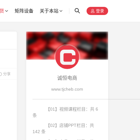
货
矩阵设备
关于本站
登录
分享
诚恒电商
www.tjcheb.com
┈┈┈┈┈┈┈┈┈┈┈┈┈┈┈┈┈┈┈┈┈┈┈┈
【01】视频课程栏目：共 6
条
【02】店铺PPT栏目：共
142 条