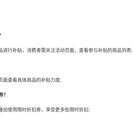
：
？
品进行补贴，消费者需关注活动页面，查看参与补贴的商品列表;
页面查看具体商品的补贴力度;
券？
叠加使用限时折扣券，享受更多些限时折扣;
京东金采是什么意思？京东
采安全吗可靠吗