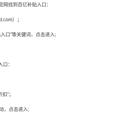
东官网找到百亿补贴入口：
.com）；
贴入口”等关键词，点击进入;
京东官方客服招聘入口在哪
京东1号会员店是正
里？京东线上客服招聘入口
会员店靠谱不
入口：
折扣”；
动，点击进入;