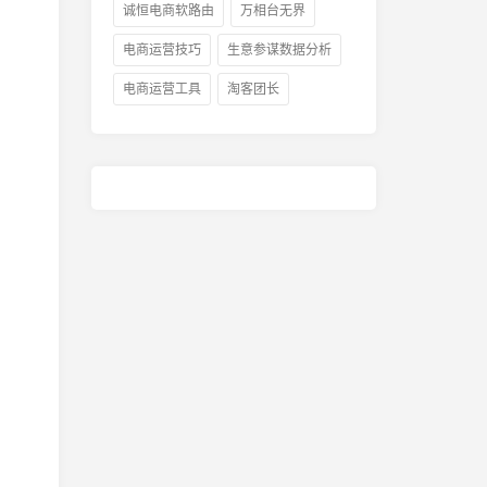
诚恒电商软路由
万相台无界
电商运营技巧
生意参谋数据分析
电商运营工具
淘客团长
金
京东居家客服的工作形式有哪
京东会员续费上
些？京东客服考试题及答案
加吗？京东plu