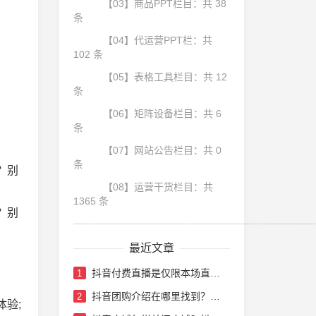
【03】商品PPT栏目：共 38
条
【04】代运营PPT栏：共
102 条
【05】表格工具栏目：共 12
条
【06】矩阵设备栏目：共 6
条
【07】网站公告栏目：共 0
条
？别
【08】运营干货栏目：共
1365 条
？别
┈┈┈┈┈┈┈┈┈┈┈┈┈┈┈┈┈┈┈┈┈┈┈┈
最近文章
抖音付费直播是仅限本场直播吗？抖音付费直播要多少门票
1
抖音团购介绍在哪里找到？抖音团购带货怎么做
2
验;