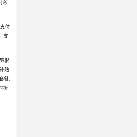
时领
加支付
了支
够根
补贴
套餐;
时折