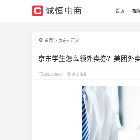
首页
视
首页
>
京东
»
正文
京东学生怎么领外卖券？美团外
2025-08-04
京东栏目