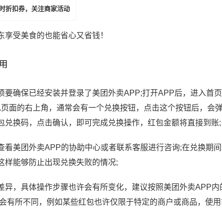
时折扣券，关注商家活动
东享受美食的也能省心又省钱！
用
要确保已经安装并登录了美团外卖APP;打开APP后，进入首
在红包页面的右上角，通常会有一个兑换按钮，点击这个按钮后，会
包兑换码，点击确认，即可完成兑换操作，红包金额将直接到账;
看美团外卖APP的协助中心或者联系客服进行咨询;在兑换期
这样能够防止出现兑换失败的情况;
差异，具体操作步骤也许会有所变化，建议按照美团外卖APP内
许会有所不同，例如某些红包也许仅限于特定的商户或商品，使用
京东金采是什么意思？京东
采安全吗可靠吗