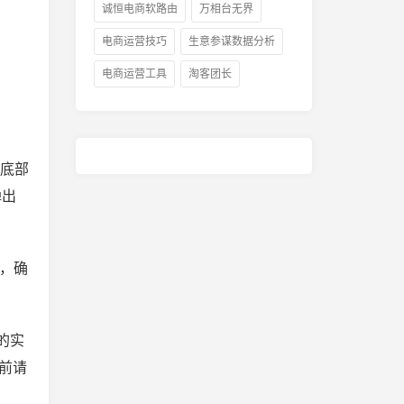
诚恒电商软路由
万相台无界
电商运营技巧
生意参谋数据分析
电商运营工具
淘客团长
页底部
弹出
间，确
的实
前请
金
京东居家客服的工作形式有哪
京东会员续费上
些？京东客服考试题及答案
加吗？京东plu