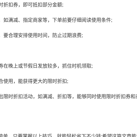
时折扣券，即可抵扣部分金额;
，如满减、指定商家等，下单前要仔细阅读使用条件;
，要合理安排使用时间，防止过期浪费;
京东官方客服招聘入口在哪
京东1号会员店是正
里？京东线上客服招聘入口
会员店靠谱不
券在晚上或节假日发放较多，抓住时机领取;
合使用，能获得更大的限时折扣;
出限时折扣活动，如满减、折扣等，能够同时使用限时折扣券和
简单，只要掌握以上技巧，就能轻松省下不少钱;希望这篇文章能