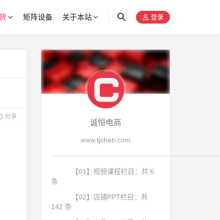
货
矩阵设备
关于本站
登录
分享
诚恒电商
www.tjcheb.com
┈┈┈┈┈┈┈┈┈┈┈┈┈┈┈┈┈┈┈┈┈┈┈┈
【01】视频课程栏目：共 6
条
【02】店铺PPT栏目：共
142 条