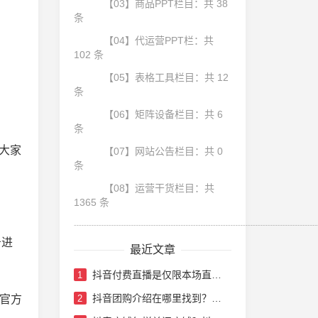
【03】商品PPT栏目：共 38
条
【04】代运营PPT栏：共
102 条
【05】表格工具栏目：共 12
条
【06】矩阵设备栏目：共 6
条
大家
【07】网站公告栏目：共 0
条
【08】运营干货栏目：共
1365 条
┈┈┈┈┈┈┈┈┈┈┈┈┈┈┈┈┈┈┈┈┈┈┈┈
击进
最近文章
抖音付费直播是仅限本场直播吗？抖音付费直播要多少门票
1
抖音团购介绍在哪里找到？抖音团购带货怎么做
官方
2