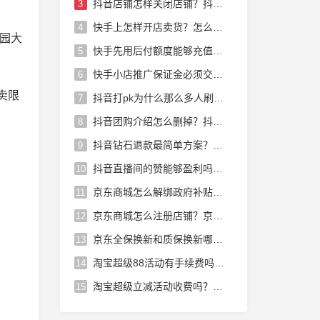
抖音店铺怎样关闭店铺？抖音店铺怎么运营
3
快手上怎样开店卖货？怎么在快手上开店卖货赚佣金快手小店怎样开
4
园大
快手先用后付额度能够充值话费吗？快手小店先用后付能够充话费吗
5
快手小店推广保证金必须交吗？快手小店里的保证金怎么退出来
6
卖限
抖音打pk为什么那么多人刷礼物？抖音pk主播为什么那么多人刷礼物
7
抖音团购介绍怎么删掉？抖音团购消费后的介绍怎么删除
8
抖音钻石退款最简单方案？抖音未消费的钻石能够退吗
9
抖音直播间的赞能够盈利吗？抖音直播的赞能赚钱吗
10
京东商城怎么解绑政府补贴？京东领取的政府补贴怎么解绑
11
京东商城怎么注册店铺？京东商城店铺怎么入驻入驻步骤有哪些
12
京东全保换新和质保换新哪个划算？京东全保换新和全保修哪个好
13
淘宝超级88活动有手续费吗？淘宝超级88会员有用吗
14
淘宝超级立减活动收费吗？淘宝超级立减活动收费吗多少钱
15