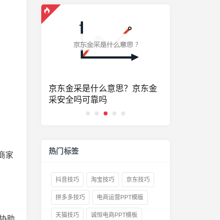
品么？一号
京东金采是什么意思？京东金
京东居家客
采安全吗可靠吗
些？京东客
热门标签
商家
抖音技巧
淘宝技巧
京东技巧
拼多多技巧
电商运营PPT模版
天猫技巧
诚恒电商PPT模板
协助