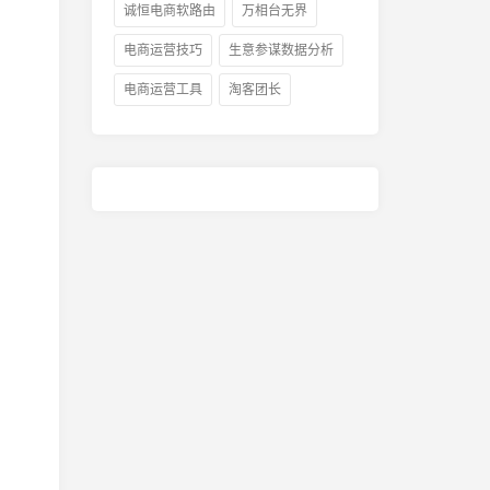
诚恒电商软路由
万相台无界
电商运营技巧
生意参谋数据分析
电商运营工具
淘客团长
？
抖音钻石怎么变现？抖音钻石
抖音介绍语音怎
自
怎么变现金了
抖音介绍怎样语