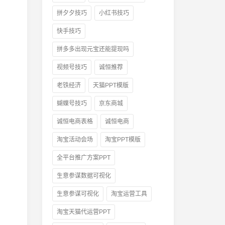
拼夕夕技巧
小红书技巧
快手技巧
拼多多出现元宝还能提现吗
视频号技巧
诚恒推荐
老铁经济
天猫PPT模版
蝴蝶号技巧
京东商城
诚恒电商表格
诚恒电商
淘宝活动会场
淘宝PPT模版
全平台推广方案PPT
生意参谋数据可视化
生意参谋可视化
淘宝运营工具
淘宝天猫代运营PPT