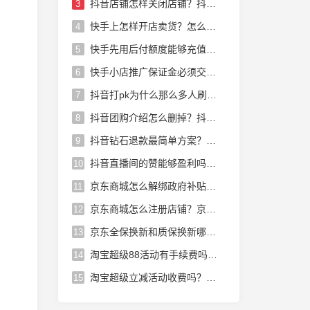
抖音店铺怎样关闭店铺？抖音店铺怎么运营
3
快手上怎样开店卖货？怎么在快手上开店卖货赚佣金快手小店怎样开
4
快手先用后付额度能够充值话费吗？快手小店先用后付能够充话费吗
5
快手小店推广保证金必须交吗？快手小店里的保证金怎么退出来
6
抖音打pk为什么那么多人刷礼物？抖音pk主播为什么那么多人刷礼物
7
抖音团购介绍怎么删掉？抖音团购消费后的介绍怎么删除
8
抖音钻石退款最简单方案？抖音未消费的钻石能够退吗
9
抖音直播间的赞能够盈利吗？抖音直播的赞能赚钱吗
10
京东商城怎么解绑政府补贴？京东领取的政府补贴怎么解绑
11
京东商城怎么注册店铺？京东商城店铺怎么入驻入驻步骤有哪些
12
京东全保换新和质保换新哪个划算？京东全保换新和全保修哪个好
13
淘宝超级88活动有手续费吗？淘宝超级88会员有用吗
14
淘宝超级立减活动收费吗？淘宝超级立减活动收费吗多少钱
15