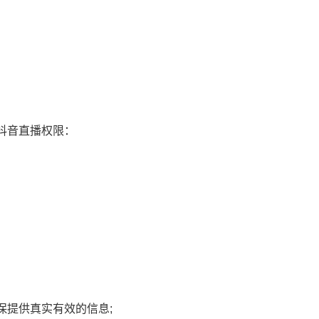
抖音客服电话是多少？抖音24
抖音超值券省钱包怎
抖音直播权限：
小时人工服务400
抖音超值券省钱包怎
动续费
保提供真实有效的信息;