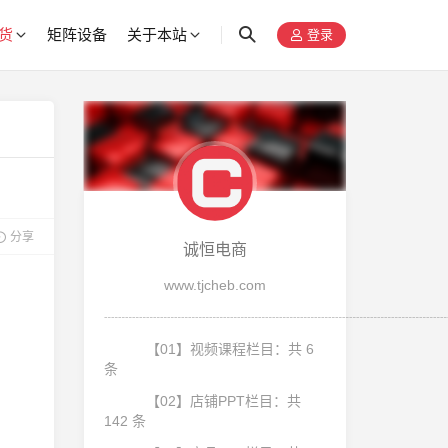
货
矩阵设备
关于本站
登录
分享
诚恒电商
www.tjcheb.com
┈┈┈┈┈┈┈┈┈┈┈┈┈┈┈┈┈┈┈┈┈┈┈┈
【01】视频课程栏目：共 6
条
【02】店铺PPT栏目：共
142 条